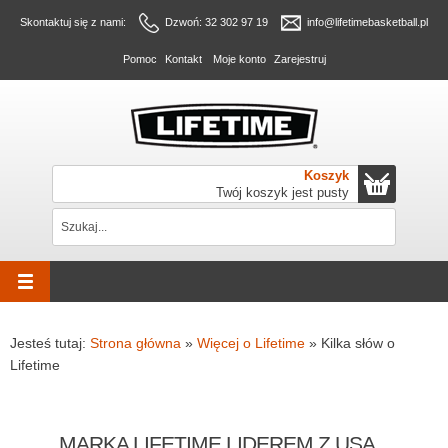
Skontaktuj się z nami:
Dzwoń: 32 302 97 19
info@lifetimebasketball.pl
Pomoc
Kontakt
Moje konto
Zarejestruj
Koszyk
Twój koszyk jest pusty
Jesteś tutaj:
Strona główna
»
Więcej o Lifetime
»
Kilka słów o
Lifetime
MARKA LIFETIME LIDEREM Z USA