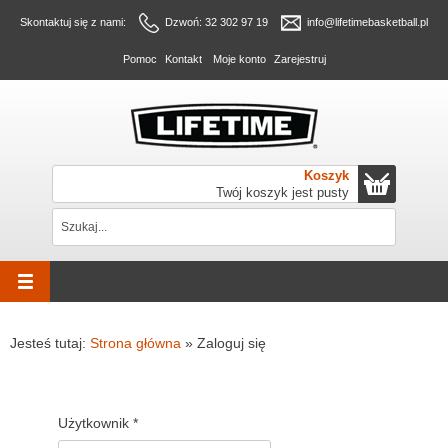
Skontaktuj się z nami:
Dzwoń: 32 302 97 19
info@lifetimebasketball.pl
Pomoc
Kontakt
Moje konto
Zarejestruj
Koszyk
Twój koszyk jest pusty
Jesteś tutaj:
Strona główna
»
Zaloguj się
Użytkownik
*