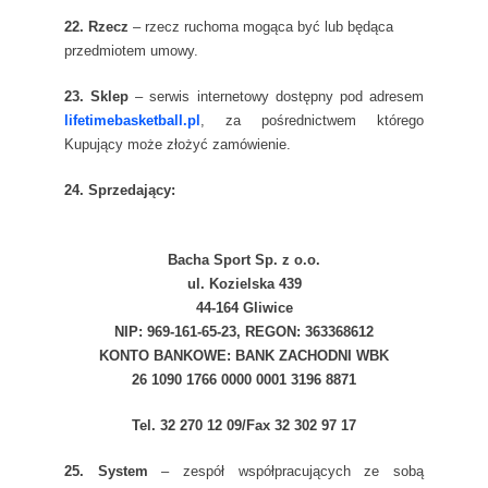
22. Rzecz
– rzecz ruchoma mogąca być lub będąca
przedmiotem umowy.
23. Sklep
– serwis internetowy dostępny pod adresem
lifetimebasketball.pl
, za pośrednictwem którego
Kupujący może złożyć zamówienie.
24. Sprzedający:
Bacha Sport Sp. z o.o.
ul. Kozielska 439
44-164 Gliwice
NIP: 969-161-65-23, REGON: 363368612
KONTO BANKOWE: BANK ZACHODNI WBK
26 1090 1766 0000 0001 3196 8871
Tel. 32 270 12 09/Fax 32 302 97 17
25. System
– zespół współpracujących ze sobą