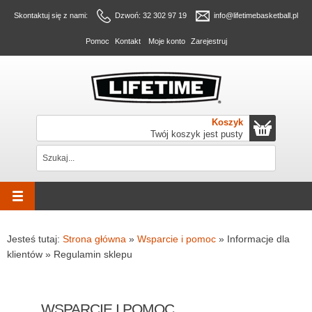
Skontaktuj się z nami:
Dzwoń: 32 302 97 19
info@lifetimebasketball.pl
Pomoc
Kontakt
Moje konto
Zarejestruj
Koszyk
Twój koszyk jest pusty
Jesteś tutaj:
Strona główna
»
Wsparcie i pomoc
»
Informacje dla
klientów
»
Regulamin sklepu
WSPARCIE I POMOC