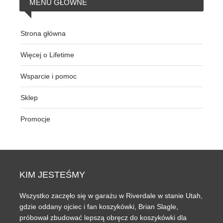
MENU
GŁÓWNE
Strona główna
Więcej o Lifetime
Wsparcie i pomoc
Sklep
Promocje
KIM
JESTEŚMY
Wszystko zaczęło się w garażu w Riverdale w stanie Utah,
gdzie oddany ojciec i fan koszykówki, Brian Slagle,
próbował zbudować lepszą obręcz do koszykówki dla