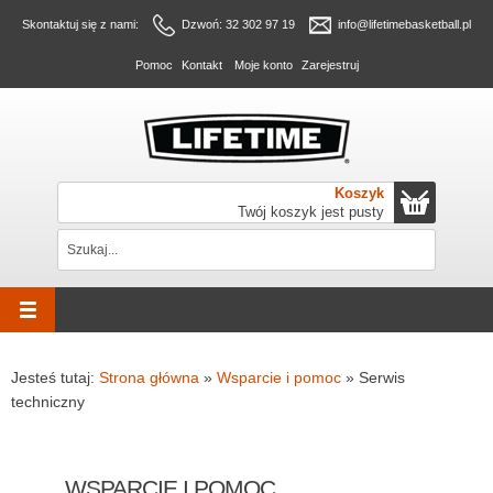
Skontaktuj się z nami:
Dzwoń: 32 302 97 19
info@lifetimebasketball.pl
Pomoc
Kontakt
Moje konto
Zarejestruj
Koszyk
Twój koszyk jest pusty
Jesteś tutaj:
Strona główna
»
Wsparcie i pomoc
»
Serwis
techniczny
WSPARCIE I POMOC