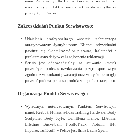
nami. Zamówimy dla Ciebie kuriera, który odbierze
uszkodzony produkt na nasz koszt. Zapłacisz tylko za
przesyłkę do Siebie.
Zakres działań Punktu Serwisowego:
Udzielanie profesjonalnego wsparcia technicznego
autoryzowanym dystrybutorom. Klienci indywidualni
powinni się skontaktować w pierwszej kolejności z
punktem sprzedaży w celu zgłoszenia reklamacji.
Serwis jest odpowiedzialny za usuwanie usterek
powstałych podczas użytkowania sprzętu sportowego
zgodnie z warunkami gwarancji oraz wady, które mogły
powstać podczas procesu produkcyjnego lub transportu.
Organizacja Punktu Serwisowego:
Wyłącznym autoryzowanym Punktem Serwisowym
marek
Reebok Fitness,
adidas Training Hardware, Body
Sculpture, Body Style, Cornilleau France, Lifetime,
Lifetime Basketball, NordicTrack, Proform, iFit,
Impulse, TuffStuff, w Polsce jest firma Bacha Sport.