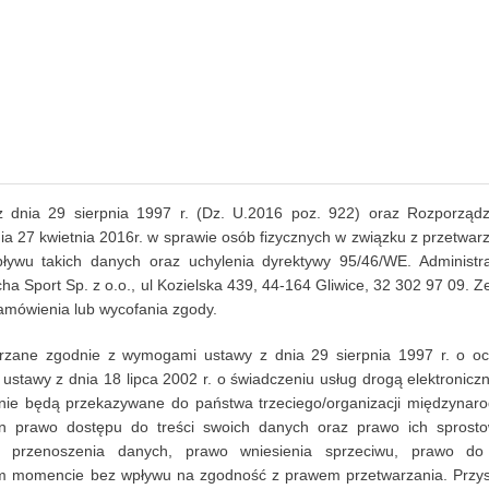
 dnia 29 sierpnia 1997 r. (Dz. U.2016 poz. 922) oraz Rozporząd
ia 27 kwietnia 2016r. w sprawie osób fizycznych w związku z przetwar
ywu takich danych oraz uchylenia dyrektywy 95/46/WE. Administr
 Sport Sp. z o.o., ul Kozielska 439, 44-164 Gliwice, 32 302 97 09. 
mówienia lub wycofania zgody.
zane zgodnie z wymogami ustawy z dnia 29 sierpnia 1997 r. o oc
ustawy z dnia 18 lipca 2002 r. o świadczeniu usług drogą elektronicz
nie będą przekazywane do państwa trzeciego/organizacji międzynaro
n prawo dostępu do treści swoich danych oraz prawo ich sprosto
do przenoszenia danych, prawo wniesienia sprzeciwu, prawo do
m momencie bez wpływu na zgodność z prawem przetwarzania. Przys