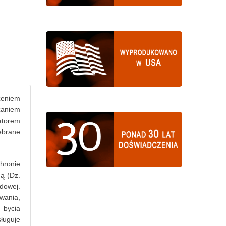
zeniem
zaniem
atorem
Zebrane
hronie
ną (Dz.
dowej.
wania,
 bycia
ługuje