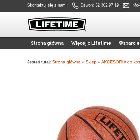
Skontaktuj się z nami:
Dzwoń: 32 302 97 19
info
Strona główna
Więcej o Lifetime
Wsparcie
Jesteś tutaj:
Strona główna
»
Sklep
»
AKCESORIA do kos