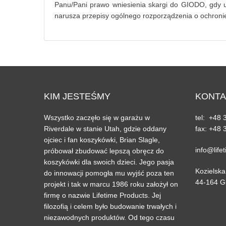
Panu/Pani prawo wniesienia skargi do GIODO, gdy 
narusza przepisy ogólnego rozporządzenia o ochroni
KIM
JESTEŚMY
KONTA
Wszystko zaczęło się w garażu w
tel: +48 
Riverdale w stanie Utah, gdzie oddany
fax: +48 
ojciec i fan koszykówki, Brian Slagle,
info@life
próbował zbudować lepszą obręcz do
koszykówki dla swoich dzieci. Jego pasja
Kozielska
do innowacji pomogła mu wyjść poza ten
44-164 Gl
projekt i tak w marcu 1986 roku założył on
firmę o nazwie Lifetime Products. Jej
filozofią i celem było budowanie trwałych i
niezawodnych produktów. Od tego czasu