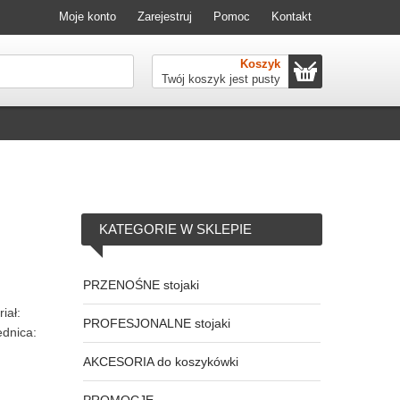
Moje konto
Zarejestruj
Pomoc
Kontakt
Koszyk
Twój koszyk jest pusty
KATEGORIE
W SKLEPIE
PRZENOŚNE stojaki
iał:
PROFESJONALNE stojaki
dnica:
AKCESORIA do koszykówki