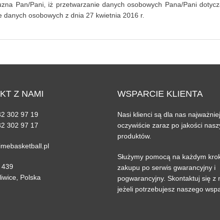
uzna Pan/Pani, iż przetwarzanie danych osobowych Pana/Pani dotycz
e danych osobowych z dnia 27 kwietnia 2016 r.
KT
Z NAMI
WSPARCIE
KLIENTA
32 302 97 19
Nasi klienci są dla nas najważniej
32 302 97 17
oczywiście zaraz po jakości nas
produktów.
timebasketball.pl
Służymy pomocą na każdym krok
 439
zakupu po serwis gwarancyjny i
iwice, Polska
pogwarancyjny. Skontaktuj się z
jeżeli potrzebujesz naszego wsp